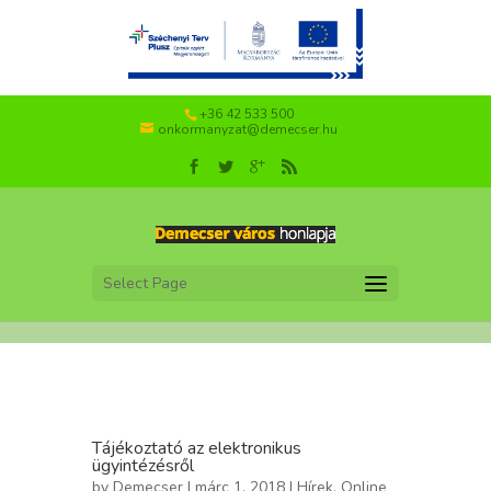
+36 42 533 500
onkormanyzat@demecser.hu
Select Page
Tájékoztató az elektronikus
ügyintézésről
by
Demecser
| márc 1, 2018 |
Hírek
,
Online