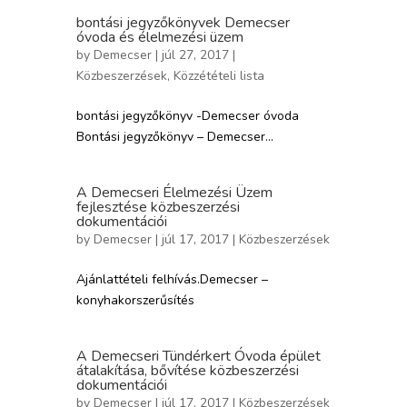
bontási jegyzőkönyvek Demecser
óvoda és élelmezési üzem
by
Demecser
| júl 27, 2017 |
Közbeszerzések
,
Közzétételi lista
bontási jegyzőkönyv -Demecser óvoda
Bontási jegyzőkönyv – Demecser...
A Demecseri Élelmezési Üzem
fejlesztése közbeszerzési
dokumentációi
by
Demecser
| júl 17, 2017 |
Közbeszerzések
Ajánlattételi felhívás.Demecser –
konyhakorszerűsítés
A Demecseri Tündérkert Óvoda épület
átalakítása, bővítése közbeszerzési
dokumentációi
by
Demecser
| júl 17, 2017 |
Közbeszerzések