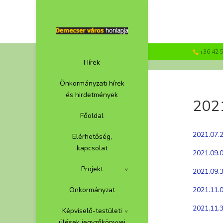
+36 42 
Hírek
Önkormányzati hírek
és hirdetmények
2021
Főoldal
2021.07.
Elérhetőség,
kapcsolat
2021.09.0
Projekt
2021.09.3
2021.11.0
Önkormányzat
2021.11.3
Képviselő-testületi
ülések jegyzőkönyvei