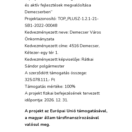
és aktív fejlesztések megvalósítása
Demecserben”
Projektazonosító: TOP_PLUSZ-1.2.1-21-
SB1-2022-00048
Kedvezményezett neve: Demecser Város
Önkormányzata
Kedvezményezett címe: 4516 Demecser,
Kétezer-egy tér 1.
Kedvezményezett képviselője: Rátkai
Sándor polgármester
A szerződött támogatás összege:
325.078.111,- Ft
Támogatás mértéke: 100%
A projekt fizikai befejezésének tervezett
időpontja: 2026. 12. 31.
A projekt az Európai Unió támogatásával,
a magyar állam társfinanszírozásával
valósul meg.