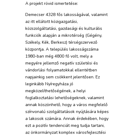
A projekt rövid ismertetése:
Demecser 4328 fős lakosságával, valamint
az itt ellátott közigazgatási,
közszolgáltatási, gazdasági és kulturális
funkciók alapján a mikrotérség (Gégény,
Székely, Kék, Berkesz) térségszervező
központja. A település lakosságszáma
1980-ban még 4800 fő volt, mely a
megyére jellemző negatív születési és
vándorlási folyamatokkal ellentétben
napjainkig sem csökkent jelentősen. Ez
leginkább Nyíregyháza jó
megközelíthetőségének, a helyi
foglalkoztatási lehetőségeknek, valamint
annak köszönhető, hogy a város megfelelő
színvonalú szolgáltatások nyújtására képes
a lakosok számára. Annak érdekében, hogy
ezt a pozitív tendenciát meg tudja tartani,
az önkormányzat komplex városfejlesztési