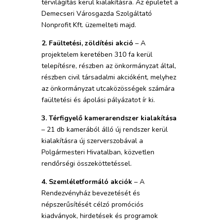
térvilágítás kerül kialakításra. Az épületet a
Demecseri Városgazda Szolgáltató
Nonprofit Kft. üzemelteti majd.
2. Faültetési, zöldítési akció
– A
projektelem keretében 310 fa kerül
telepítésre, részben az önkormányzat által,
részben civil társadalmi akcióként, melyhez
az önkormányzat utcaközösségek számára
faültetési és ápolási pályázatot ír ki.
3. Térfigyelő kamerarendszer kialakítása
– 21 db kamerából álló új rendszer kerül
kialakításra új szerverszobával a
Polgármesteri Hivatalban, közvetlen
rendőrségi összeköttetéssel.
4. Szemléletformáló akciók
– A
Rendezvényház bevezetését és
népszerűsítését célzó promóciós
kiadványok, hirdetések és programok