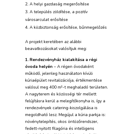
A helyi gazdaság megerősítése
A település zöldítése, a pozitív
városarculat erősítése
A közbiztonság erősítése, bűnmegelőzés
A projekt keretében az alábbi
beavatkozásokat valósítjuk meg:
1. Rendezvényház kialakítása a régi
óvoda helyén
– A régen óvodaként
működő, jelenleg használaton kívüli
kúriaépület revitalizációja, értékmentése
valósul meg 400 m²-t meghaladó területen.
A nagyterem és közösségi tér mellett
felújításra kerül a melegítőkonyha is, így a
rendezvények catering-kiszolgálása is
megoldható lesz. Megújul a kúria parkja is:
növénytelepítés, okos öntözőrendszer,
fedett-nyitott filagória és intelligens