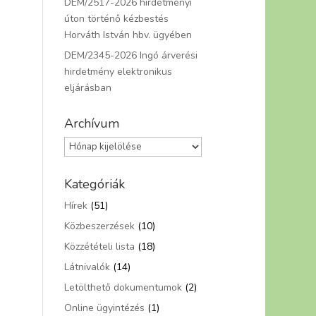
DEM/2517-2026 hirdetményi
úton történő kézbestés
Horváth István hbv. ügyében
DEM/2345-2026 Ingó árverési
hirdetmény elektronikus
eljárásban
Archívum
Archívum
Kategóriák
Hírek
(51)
Közbeszerzések
(10)
Közzétételi lista
(18)
Látnivalók
(14)
Letölthető dokumentumok
(2)
Online ügyintézés
(1)