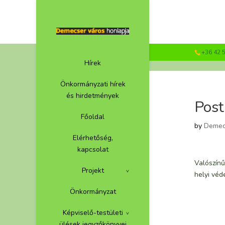
+36 42 
Hírek
Önkormányzati hírek
és hirdetmények
Post
Főoldal
by
Demec
Elérhetőség,
kapcsolat
Valószínű
Projekt
helyi véd
Önkormányzat
Képviselő-testületi
ülések jegyzőkönyvei