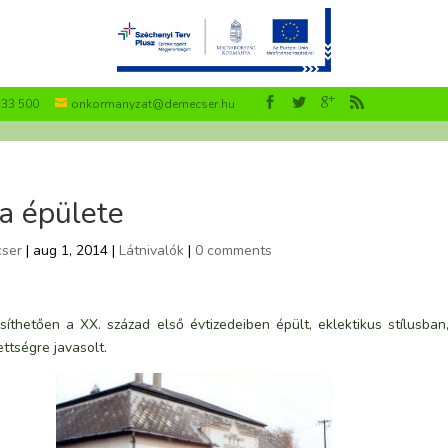
533 500
onkormanyzat@demecser.hu
a épülete
ser
| aug 1, 2014 |
Látnivalók
|
0 comments
síthetően a XX. század első évtizedeiben épült, eklektikus stílusban
ettségre javasolt.