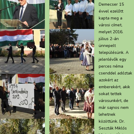
Demecser 15
évvel ezelőtt
kapta meg a
városi címet,
melyet 2016.
július 2-án
ünnepelt
településünk. A
jelenlévők egy
perces néma
csenddel adóztak
azokért az
emberekért, akik
sokat tettek
városunkért, de
már sajnos nem
lehetnek
közöttünk. Dr.
Seszták Miklós