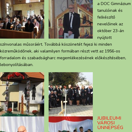
a DOC Gimnázium
tanulóinak és
felkészítő
nevelőinek az
október 23-án
nyújtott
színvonalas műsoráért. Továbbá köszönetét fejezi ki minden
közreműködőnek, aki valamilyen formában részt vett az 1956-os
forradalom és szabadságharc megemlékezésének előkészítésében,
lebonyolításában.
JUBILEUMI
VÁROSI
ÜNNEPSÉG