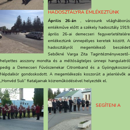
HADOSZTÁLYRA EMLÉKEZTÜNK
Április 26-án
, városunk világháborús
emlékműve előtt a székely hadosztály 1919.
április 26-ai demecseri fegyverletételére
emlékeztünk ünnepélyes keretek között. A
hadosztályról megemlékező beszédet
Sebőkné Varga Zita Tagintézményvezető-
helyettes asszony mondta és a méltóságteljes ünnepi hangulatról
pedig a Demecseri Fúvószenekar Citromband és a Gyöngykoszorú
Népdalkör gondoskodott. A megemlékezés koszorúit a jelenlévők a
„Honvéd Suli” fiataljainak közreműködésével helyezték el.
SEGÍTENI A