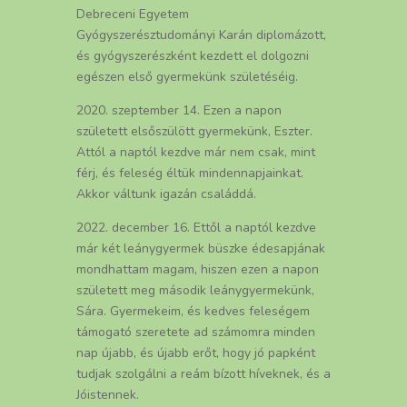
Debreceni Egyetem
Gyógyszerésztudományi Karán diplomázott,
és gyógyszerészként kezdett el dolgozni
egészen első gyermekünk születéséig.
2020. szeptember 14. Ezen a napon
született elsőszülött gyermekünk, Eszter.
Attól a naptól kezdve már nem csak, mint
férj, és feleség éltük mindennapjainkat.
Akkor váltunk igazán családdá.
2022. december 16. Ettől a naptól kezdve
már két leánygyermek büszke édesapjának
mondhattam magam, hiszen ezen a napon
született meg második leánygyermekünk,
Sára. Gyermekeim, és kedves feleségem
támogató szeretete ad számomra minden
nap újabb, és újabb erőt, hogy jó papként
tudjak szolgálni a reám bízott híveknek, és a
Jóistennek.