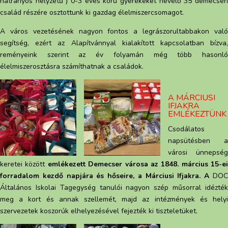
hátrányos helyzetű ) 0-3 éves korú gyerekeket nevelő 35 demecseri
család részére osztottunk ki gazdag élelmiszercsomagot.
A város vezetésének nagyon fontos a legrászorultabbakon való
segítség, ezért az Alapítvánnyal kialakított kapcsolatban bízva,
reményeink szerint az év folyamán még több hasonló
élelmiszerosztásra számíthatnak a családok.
A MÁRCIUSI
IFJAKRA
EMLÉKEZTÜNK
Csodálatos
napsütésben a
városi ünnepség
keretei között
emlékezett Demecser városa az 1848. március 15-ei
forradalom kezdő napjára és hőseire, a Márciusi Ifjakra. A
DO
Általános Iskolai Tagegység tanulói nagyon szép műsorral idézték
meg a kort és annak szellemét, majd az intézmények és helyi
szervezetek koszorúk elhelyezésével fejezték ki tiszteletüket.