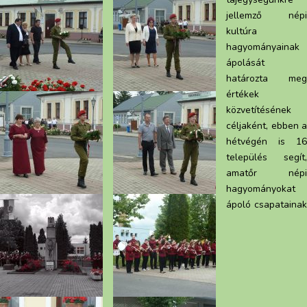
jellemző népi
kultúra
hagyományainak
ápolását
határozta meg
értékek
közvetítésének
céljaként, ebben a
hétvégén is 16
település segít,
amatőr népi
hagyományokat
ápoló csapatainak