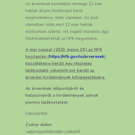
Az árverések keretében mintegy 22 ezer
hektár állami földterület kerül
meghirdetésre, több ütemben. Az első
ütemében több mint 12 ezer hektár
elsősorban szántó, rét, legelő művelési ágú
földrészletet kínál az NFK megvételre.
A mai nappal (2023. május 19.) az NFK
honlapján (
https://nfk.gov.hu/arveresek
)
közzétételre került egy részletes
tájékoztató, valamint sor került az
árverési hirdetmények kifüggesztésére.
Az árverések időpontjáról és
helyszíneiről a hirdetmények adnak
pontos tájékoztatást.
Üdvözlettel:
Csányi Ádám
vagyongazdálkodási szakértő