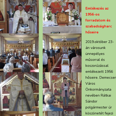
Emlékezés az
1956-os
forradalom és
szabadságharc
hőseire
2019.október 23-
án városunk
ünnepélyes
műsorral és
koszorúzással
emlékezett 1956
hőseire. Demecser
Város
Önkormányzata
nevében Rátkai
Sándor
polgármester úr
köszönetét fejezi