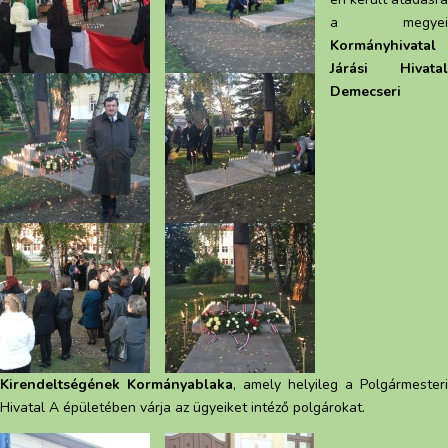
a megyei
Kormányhivatal
Járási Hivatal
Demecseri
Kirendeltségének Kormányablaka
, amely helyileg a Polgármesteri
Hivatal A épületében várja az ügyeiket intéző polgárokat.