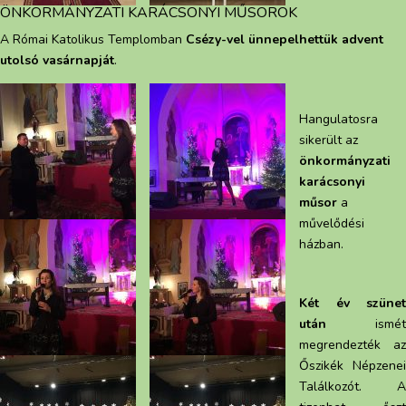
ÖNKORMÁNYZATI KARÁCSONYI MŰSOROK
A Római Katolikus Templomban
Csézy-vel ünnepelhettük advent
utolsó vasárnapját
.
Hangulatosra
sikerült az
önkormányzati
karácsonyi
műsor
a
művelődési
házban.
Két év szünet
után
ismét
megrendezték az
Őszikék Népzenei
Találkozót. A