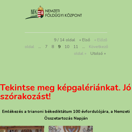
9 / 14 oldal
« Első
« Előző
oldal
...
7
8
9
10
11
...
Következő
oldal »
Utolsó »
Tekintse meg képgalériánkat. Jó
szórakozást!
Emlékezés a trianoni békediktátum 100 évfordulójára, a Nemzeti
Összetartozás Napján