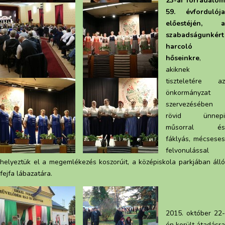
23-ai forradalom
59. évfordulója
előestéjén, a
szabadságunkért
harcoló
hőseinkre
,
akiknek
tiszteletére az
önkormányzat
szervezésében
rövid ünnepi
műsorral és
fáklyás, mécseses
felvonulással
helyeztük el a megemlékezés koszorúit, a középiskola parkjában álló
fejfa lábazatára.
2015. október 22-
én került átadásra