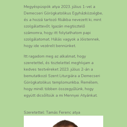
Megyéspüspök atya 2023. július 1-vel a
Demecseri Görögkatolikus Egyházközségbe,
és a hozzá tartozó filiákba nevezett ki, mint
szolgálattevőt. Igazán megtisztelő
számomra, hogy itt folytathatom papi
szolgálatomat. Hálás vagyok a Jóistennek,
hogy ide vezérelt bennünket.
Itt ragadom meg az alkalmat, hogy
szeretettel, és tisztelettel meghívjam a
kedves testvéreket 2023. július 2-án a
bemutatkozó Szent Liturgiára a Demecseri
Görögkatolikus templomunkba. Remélem,
hogy minél többen összegyűlünk, hogy
együtt dicsőítsük a mi Mennyei Atyánkat.
Szeretettel: Tamás Ferenc atya