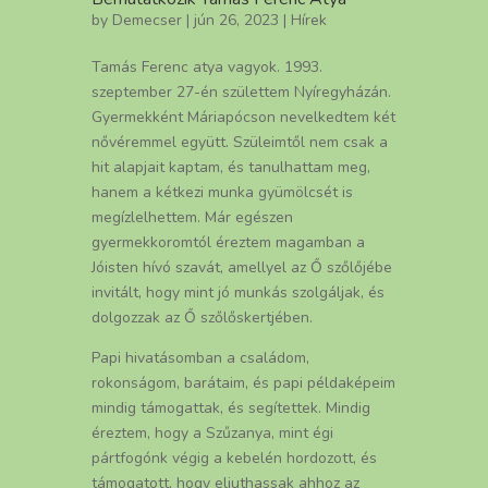
by
Demecser
| jún 26, 2023 |
Hírek
Tamás Ferenc atya vagyok. 1993.
szeptember 27-én születtem Nyíregyházán.
Gyermekként Máriapócson nevelkedtem két
nővéremmel együtt. Szüleimtől nem csak a
hit alapjait kaptam, és tanulhattam meg,
hanem a kétkezi munka gyümölcsét is
megízlelhettem. Már egészen
gyermekkoromtól éreztem magamban a
Jóisten hívó szavát, amellyel az Ő szőlőjébe
invitált, hogy mint jó munkás szolgáljak, és
dolgozzak az Ő szőlőskertjében.
Papi hivatásomban a családom,
rokonságom, barátaim, és papi példaképeim
mindig támogattak, és segítettek. Mindig
éreztem, hogy a Szűzanya, mint égi
pártfogónk végig a kebelén hordozott, és
támogatott, hogy eljuthassak ahhoz az