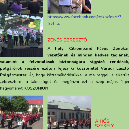
https://www.facebook.com/retkozfeszt/?
fref=ts
ZENÉS ÉBRESZTŐ
A helyi Citromband Fúvós Zenekar
vezetőinek és minden kedves tagjának,
valamint a felvonulásuk biztonságára vigyázó rendőrök,
polgárőrök részére ezúton fejezi ki köszönetét Váradi László
Polgármester Úr,
hogy közreműködésükkel a ma reggel is sikerült
„ébreszteni” a lakosságot és megőrizni ezt a szép május 1-jei
hagyományt. KÖSZÖNJÜK!
A HŐS,
SZÉKELY