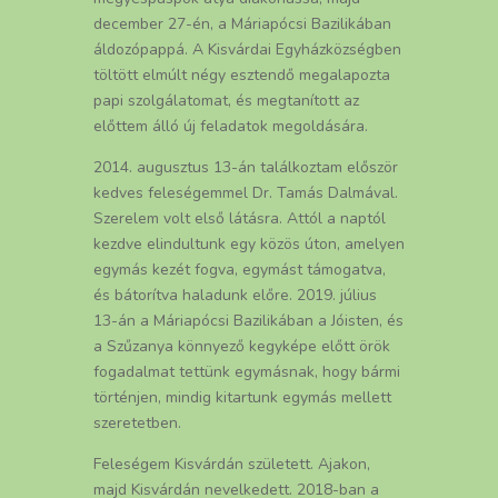
december 27-én, a Máriapócsi Bazilikában
áldozópappá. A Kisvárdai Egyházközségben
töltött elmúlt négy esztendő megalapozta
papi szolgálatomat, és megtanított az
előttem álló új feladatok megoldására.
2014. augusztus 13-án találkoztam először
kedves feleségemmel Dr. Tamás Dalmával.
Szerelem volt első látásra. Attól a naptól
kezdve elindultunk egy közös úton, amelyen
egymás kezét fogva, egymást támogatva,
és bátorítva haladunk előre. 2019. július
13-án a Máriapócsi Bazilikában a Jóisten, és
a Szűzanya könnyező kegyképe előtt örök
fogadalmat tettünk egymásnak, hogy bármi
történjen, mindig kitartunk egymás mellett
szeretetben.
Feleségem Kisvárdán született. Ajakon,
majd Kisvárdán nevelkedett. 2018-ban a