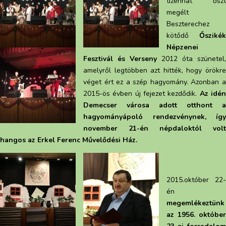
tizenhat őszt
megélt
Beszterechez
kötődő
Őszikék
Népzenei
Fesztivál és Verseny
2012 óta szünetel,
amelyről legtöbben azt hitték, hogy örökre
véget ért ez a szép hagyomány. Azonban a
2015-ös évben új fejezet kezdődik.
Az idé
Demecser városa adott otthont a
hagyományápoló rendezvénynek, így
november 21-én népdaloktól volt
hangos az Erkel Ferenc Művelődési Ház.
2015.október 22-
én
megemlékeztünk
az 1956. október