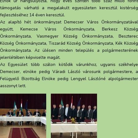
Elnök úr hangsúlyozta, hogy éves szinten több száz millió forint
támogatás várható a megalakult egyesületen keresztül kistérség
fejlesztéséhez 14 éven keresztül.
Az alapító hét önkormányzat Demecser Város Önkormányzatával
együtt, Kemecse Város Önkormányzata, Berkesz Község
Önkormányzata, Vasmegyer Község Önkormányzata, Beszterec
Község Önkormányzata, Tiszarád Község Önkormányzata, Kék Község
Önkormányzata. Az ülésen minden település a polgármesterének
jelenlétében képviselte magát.
Az Egyesület több szálon kötődik várunkhoz, ugyanis székhelye
Demecser, elnöke pedig Váradi László városunk polgármestere, a
Felügyelő Bizottság Elnöke pedig Lengyel Lászlóné alpolgármester
asszonyt lett.