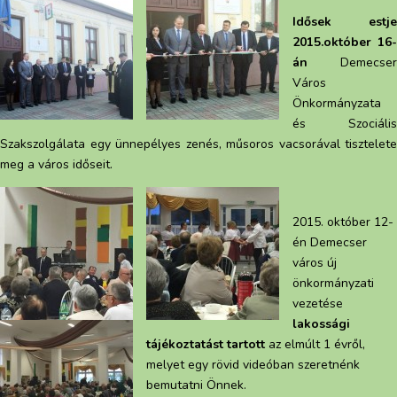
Idősek estje
2015.október 16-
án
Demecser
Város
Önkormányzata
és Szociális
Szakszolgálata egy ünnepélyes zenés, műsoros vacsorával tisztelete
meg a város időseit.
2015. október 12-
én Demecser
város új
önkormányzati
vezetése
lakossági
tájékoztatást tartott
az elmúlt 1 évről,
melyet egy rövid videóban szeretnénk
bemutatni Önnek.