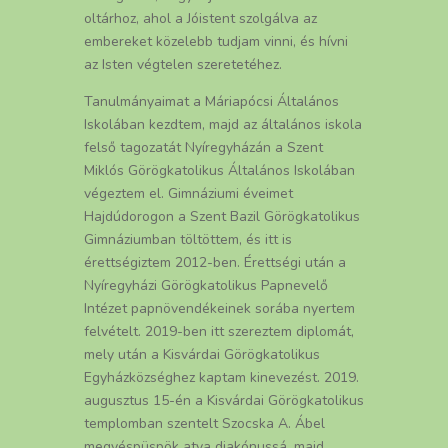
oltárhoz, ahol a Jóistent szolgálva az
embereket közelebb tudjam vinni, és hívni
az Isten végtelen szeretetéhez.
Tanulmányaimat a Máriapócsi Általános
Iskolában kezdtem, majd az általános iskola
felső tagozatát Nyíregyházán a Szent
Miklós Görögkatolikus Általános Iskolában
végeztem el. Gimnáziumi éveimet
Hajdúdorogon a Szent Bazil Görögkatolikus
Gimnáziumban töltöttem, és itt is
érettségiztem 2012-ben. Érettségi után a
Nyíregyházi Görögkatolikus Papnevelő
Intézet papnövendékeinek sorába nyertem
felvételt. 2019-ben itt szereztem diplomát,
mely után a Kisvárdai Görögkatolikus
Egyházközséghez kaptam kinevezést. 2019.
augusztus 15-én a Kisvárdai Görögkatolikus
templomban szentelt Szocska A. Ábel
megyéspüspök atya diakónussá, majd