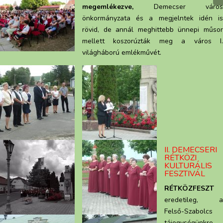
megemlékezve,
Demecser város
önkormányzata és a megjelntek idén is
rövid, de annál meghittebb ünnepi műsor
mellett koszorúzták meg a város I.
világháború emlékművét.
II. DEMECSERI
RÉTKÖZI
KULTURÁLIS
FESZTIVÁL
RÉTKÖZFESZT
eredetileg, a
Felső-Szabolcs
tájegységünkre