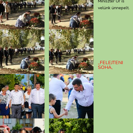
Miniszter Úr is
velünk ünnepelt.
„FELEJTENI
SOHA,