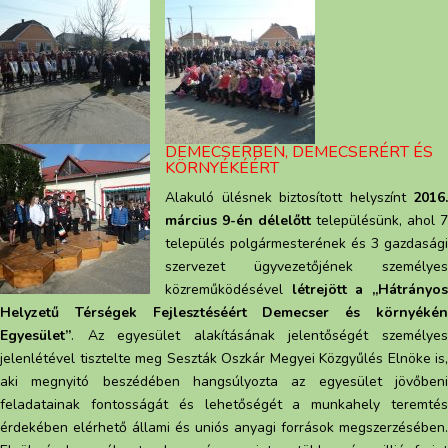
DEMECSERBEN, DEMECSERÉRT ÉS
KÖRNYÉKÉÉRT
Alakuló ülésnek biztosított helyszínt
2016.
március 9-én délelőtt
településünk, ahol 7
település polgármesterének és 3 gazdasági
szervezet ügyvezetőjének személyes
közreműködésével
létrejött a „Hátrányo
Helyzetű Térségek Fejlesztéséért Demecser és környékén
Egyesület”
. Az egyesület alakításának jelentőségét személyes
jelenlétével tisztelte meg Seszták Oszkár Megyei Közgyűlés Elnöke is,
aki megnyitó beszédében hangsúlyozta az eg
yesület jövőben
feladatainak fontosságát és lehetőségét a munkahely teremtés
érdekében elérhető állami és uniós anyagi források megszerzésében.