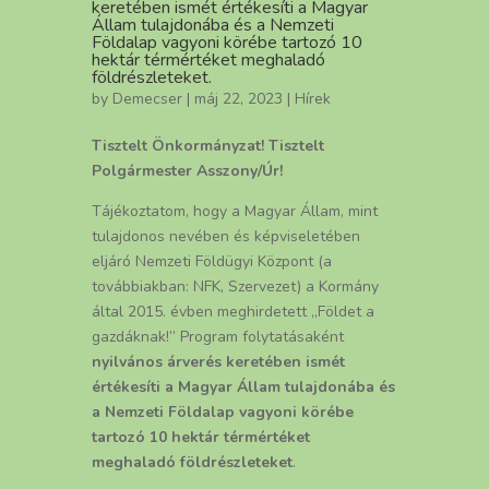
keretében ismét értékesíti a Magyar
Állam tulajdonába és a Nemzeti
Földalap vagyoni körébe tartozó 10
hektár térmértéket meghaladó
földrészleteket.
by
Demecser
| máj 22, 2023 |
Hírek
Tisztelt Önkormányzat! Tisztelt
Polgármester Asszony/Úr!
Tájékoztatom, hogy a Magyar Állam, mint
tulajdonos nevében és képviseletében
eljáró Nemzeti Földügyi Központ (a
továbbiakban: NFK, Szervezet) a Kormány
által 2015. évben meghirdetett „Földet a
gazdáknak!” Program folytatásaként
nyilvános árverés keretében ismét
értékesíti a Magyar Állam tulajdonába és
a Nemzeti Földalap vagyoni körébe
tartozó 10 hektár térmértéket
meghaladó földrészleteket
.