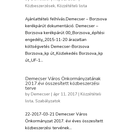
Közbeszerzések
,
Közzétételi lista
Ajánlattételi felhívás.Demecser – Borzsova
kerékpárút dokumentáció. Demecser –
Borzsova kerékpárút 00_Borzsova_építési
engedély_2015-11-20 árazatlan
költségvetés Demecser-Borzsova
Borzsova_kp út_Közlekedés Borzsova_kp
út_UF-1...
Demecser Város Önkormányzatának
2017.évi összesített közbeszerzési
terve
by
Demecser
| ápr 11, 2017 |
Közzétételi
lista
,
Szabályzatok
22-2017-03-21 Demecser Város
Önkormányzat 2017. évi éves összesített
közbeszerzési tervének...