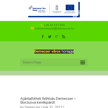
+36 42 533 500
onkormanyzat@demecser.hu
Select Page
Ajánlattételi felhívás.Demecser –
Borzsova kerékpárút
by
Demecser
| máj 31, 2017 |