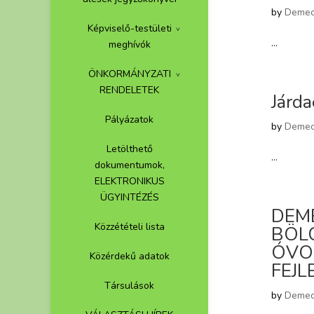
by
Demec
Képviselő-testületi
...
meghívók
ÖNKORMÁNYZATI
RENDELETEK
Járda
Pályázatok
by
Demec
Letölthető
...
dokumentumok,
ELEKTRONIKUS
ÜGYINTÉZÉS
DEM
Közzétételi lista
BÖL
ÓVO
Közérdekű adatok
FEJL
Társulások
by
Demec