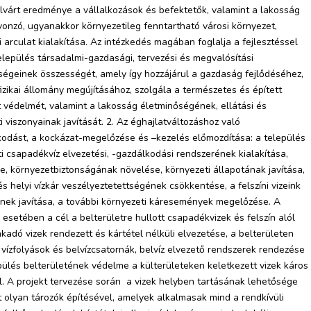
lvárt eredménye a vállalkozások és befektetők, valamint a lakosság
onzó, ugyanakkor környezetileg fenntartható városi környezet,
i arculat kialakítása. Az intézkedés magában foglalja a fejlesztéssel
település társadalmi-gazdasági, tervezési és megvalósítási
égeinek összességét, amely így hozzájárul a gazdaság fejlődéséhez,
izikai állomány megújításához, szolgála a természetes és épített
 védelmét, valamint a lakosság életminőségének, ellátási és
i viszonyainak javítását. 2. Az éghajlatváltozáshoz való
odást, a kockázat-megelőzése és –kezelés előmozdítása: a település
ti csapadékvíz elvezetési, -gazdálkodási rendszerének kialakítása,
se, környezetbiztonságának növelése, környezeti állapotának javítása,
 és helyi vízkár veszélyeztetettségének csökkentése, a felszíni vizeink
ek javítása, a további környezeti káresemények megelőzése. A
s esetében a cél a belterületre hullott csapadékvizek és felszín alól
akadó vizek rendezett és kártétel nélküli elvezetése, a belterületen
vízfolyások és belvízcsatornák, belvíz elvezető rendszerek rendezése
pülés belterületének védelme a külterületeken keletkezett vizek káros
l. A projekt tervezése során a vizek helyben tartásának lehetősége
tt olyan tározók építésével, amelyek alkalmasak mind a rendkívüli