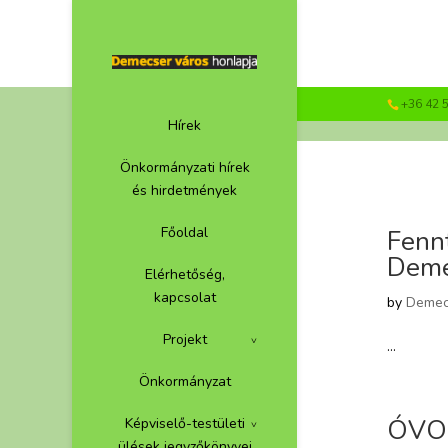
+36 42 
Hírek
Önkormányzati hírek
és hirdetmények
Főoldal
Fennt
Demec
Elérhetőség,
kapcsolat
by
Demec
Projekt
...
Önkormányzat
ÓVO
Képviselő-testületi
ülések jegyzőkönyvei