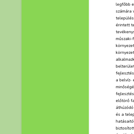
legfőbb e
számára v
település
érintett 
tevékenys
műszaki-f
környezet
környezet
alkalmazk
belterüle
fejleszté
a belvíz-
minőségén
fejleszté
előtörő f
áthúzódó 
és a tele
hatásaitó
biztosíto