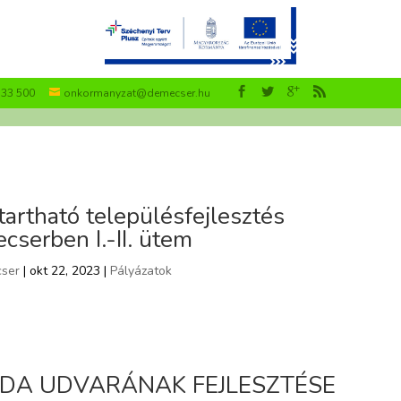
533 500
onkormanyzat@demecser.hu
artható településfejlesztés
serben I.-II. ütem
ser
| okt 22, 2023 |
Pályázatok
DA UDVARÁNAK FEJLESZTÉSE