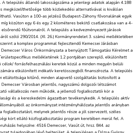
. A település állandó lakosságszáma a jelenlegi adatok alapján 4.188
os megközelíthetősége több közlekedési alternatívával is kiválóan
ítható. Vasúton a 100-as jelzésű Budapest-Záhony fővonalának egyik
 míg közúton egy 6 és egy 2 kilométeres bekötő csatlakozása van a 4-
 elsőrendű főútvonalról. A település a kedvezményezett járások
áról szóló 290/2014. (XI. 26.) Kormányrendelet 3. számú mellékletébe
 szerint a komplex programmal fejlesztendő Kemecsei Járásban
ó. Demecser Város Önkormányzata a benyújtott Támogatási Kérelmet a
Területspecifikus mellékletének 1.2 pontjában szereplő, elkülönített
si célok/ forrásfelhasználási keretek közül a minden megyén belüli
számára elkülönített indikatív keretösszegből finanszírozta. A település
i ellátottsága kitűnő, minden alapvető szolgáltatás biztosított a
. Demecser Városban jelentős, nagyszámú dolgozói létszámot
tató vállalkozás nem működik, a jellemző foglalkoztatói kör a
sági és a kereskedelmi ágazatban tevékenykedik. A település aktív
 állományából az önkormányzat intézményhálózata jelentős arányban
 a foglalkoztatást, melynek jelentős része a jól szervezett, széles
égi kört ellátó közfoglalkoztatási program keretében merül fel. A
eruházás helyszíne: 4516 Demecser, Vasút út, hrsz. 844. az
zat tulajdonában lévő belterület. A településen a Dózsa György