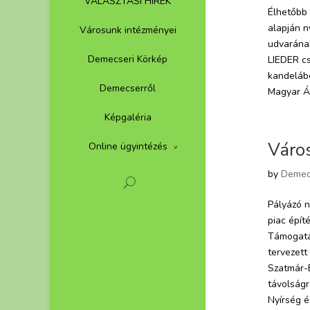
VÁLASZTÁSI HÍREK
Élhetőbb 
alapján n
Városunk intézményei
udvarának
Demecseri Körkép
LIEDER cs
kandelábe
Demecserről
Magyar Ál
Képgaléria
Város
Online ügyintézés
by
Demec
Pályázó 
piac épí
Támogatá
tervezett
Szatmár-
távolságr
Nyírség é