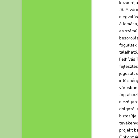
központja
fő. A vár
megvalós
állomása,
es számú,
besorolás
foglaltak
találhat
Felhívás 
fejleszté
jogosult 
intézmény
városban
foglalkoz
mezőgazda
dolgozói
biztosítja
tevékenys
projekt b
Önkormány