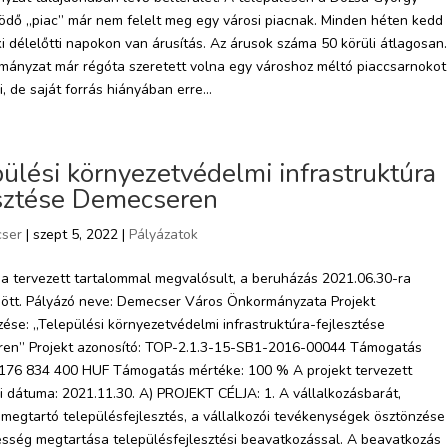
dő „piac” már nem felelt meg egy városi piacnak. Minden héten kedd
i délelőtti napokon van árusítás. Az árusok száma 50 körüli átlagosan.
ányzat már régóta szeretett volna egy városhoz méltó piaccsarnokot
i, de saját forrás hiányában erre...
ülési környezetvédelmi infrastruktúra
esztése Demecseren
ser
| szept 5, 2022 |
Pályázatok
 a tervezett tartalommal megvalósult, a beruházás 2021.06.30-ra
dött. Pályázó neve: Demecser Város Önkormányzata Projekt
se: „Települési környezetvédelmi infrastruktúra-fejlesztése
en” Projekt azonosító: TOP-2.1.3-15-SB1-2016-00044 Támogatás
 176 834 400 HUF Támogatás mértéke: 100 % A projekt tervezett
i dátuma: 2021.11.30. A) PROJEKT CÉLJA: 1. A vállalkozásbarát,
egtartó településfejlesztés, a vállalkozói tevékenységek ösztönzése
sség megtartása településfejlesztési beavatkozással. A beavatkozás