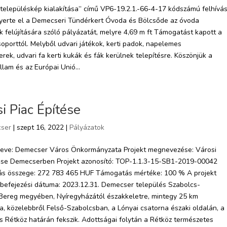
településkép kialakítása” című VP6-19.2.1.-66-4-17 kódszámú felhívá
yerte el a Demecseri Tündérkert Óvoda és Bölcsőde az óvoda
 felújítására szóló pályázatát, melyre 4,69 m ft Támogatást kapott a
oporttól. Melyből udvari játékok, kerti padok, napelemes
rek, udvari fa kerti kukák és fák kerülnek telepítésre. Köszönjük a
lam és az Európai Unió...
i Piac Építése
ser
| szept 16, 2022 |
Pályázatok
neve: Demecser Város Önkormányzata Projekt megnevezése: Városi
tése Demecserben Projekt azonosító: TOP-1.1.3-15-SB1-2019-00042
s összege: 272 783 465 HUF Támogatás mértéke: 100 % A projekt
 befejezési dátuma: 2023.12.31. Demecser település Szabolcs-
Bereg megyében, Nyíregyházától északkeletre, mintegy 25 km
a, közelebbről Felső-Szabolcsban, a Lónyai csatorna északi oldalán, a
s Rétköz határán fekszik. Adottságai folytán a Rétköz természetes