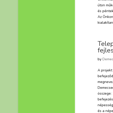
úton műkö
és péntek
Az Önkorm
kialakítan
Telep
fejl
by
Demec
A projekt
befejező
megnevezé
Demecser
összege:
befejezés
népességm
és a népe