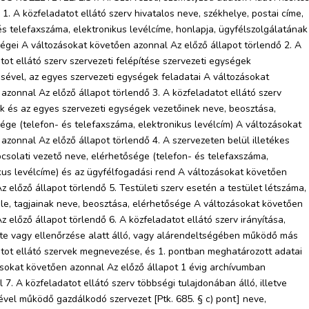
1. A közfeladatot ellátó szerv hivatalos neve, székhelye, postai címe,
és telefaxszáma, elektronikus levélcíme, honlapja, ügyfélszolgálatának
égei A változásokat követően azonnal Az előző állapot törlendő 2. A
tot ellátó szerv szervezeti felépítése szervezeti egységek
sével, az egyes szervezeti egységek feladatai A változásokat
azonnal Az előző állapot törlendő 3. A közfeladatot ellátó szerv
k és az egyes szervezeti egységek vezetőinek neve, beosztása,
ége (telefon- és telefaxszáma, elektronikus levélcím) A változásokat
azonnal Az előző állapot törlendő 4. A szervezeten belül illetékes
csolati vezető neve, elérhetősége (telefon- és telefaxszáma,
kus levélcíme) és az ügyfélfogadási rend A változásokat követően
z előző állapot törlendő 5. Testületi szerv esetén a testület létszáma,
le, tagjainak neve, beosztása, elérhetősége A változásokat követően
z előző állapot törlendő 6. A közfeladatot ellátó szerv irányítása,
te vagy ellenőrzése alatt álló, vagy alárendeltségében működő más
tot ellátó szervek megnevezése, és 1. pontban meghatározott adatai
sokat követően azonnal Az előző állapot 1 évig archívumban
l 7. A közfeladatot ellátó szerv többségi tulajdonában álló, illetve
ével működő gazdálkodó szervezet [Ptk. 685. § c) pont] neve,