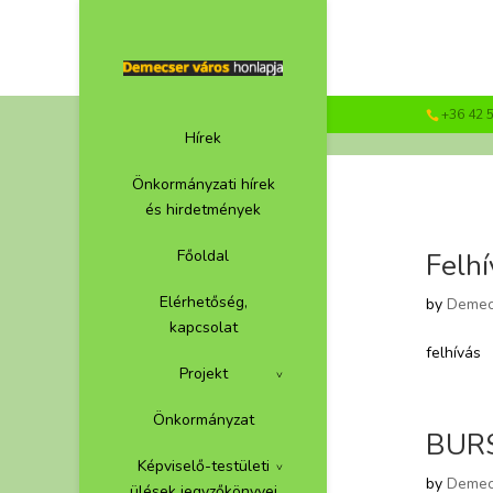
+36 42 
Hírek
Önkormányzati hírek
és hirdetmények
Főoldal
Felhí
Elérhetőség,
by
Demec
kapcsolat
felhívás
Projekt
Önkormányzat
BURSA
Képviselő-testületi
by
Demec
ülések jegyzőkönyvei