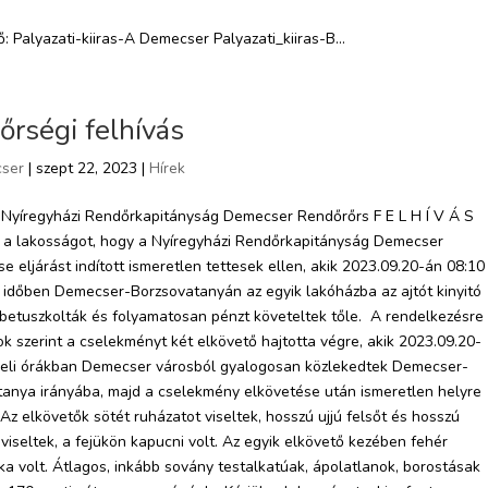
ő: Palyazati-kiiras-A Demecser Palyazati_kiiras-B...
rségi felhívás
ser
| szept 22, 2023 |
Hírek
 Nyíregyházi Rendőrkapitányság Demecser Rendőrőrs F E L H Í V Á S
m a lakosságot, hogy a Nyíregyházi Rendőrkapitányság Demecser
e eljárást indított ismeretlen tettesek ellen, akik 2023.09.20-án 08:10
i időben Demecser-Borzsovatanyán az egyik lakóházba az ajtót kinyitó
 betuszkolták és folyamatosan pénzt követeltek tőle. A rendelkezésre
ok szerint a cselekményt két elkövető hajtotta végre, akik 2023.09.20-
geli órákban Demecser városból gyalogosan közlekedtek Demecser-
anya irányába, majd a cselekmény elkövetése után ismeretlen helyre
 Az elkövetők sötét ruházatot viseltek, hosszú ujjú felsőt és hosszú
viseltek, a fejükön kapucni volt. Az egyik elkövető kezében fehér
ka volt. Átlagos, inkább sovány testalkatúak, ápolatlanok, borostásak