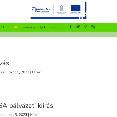
533 500
onkormanyzat@demecser.hu
vás
ser
| okt 11, 2023 |
Hírek
 pályázati kiírás
ser
| okt 3, 2023 |
Hírek