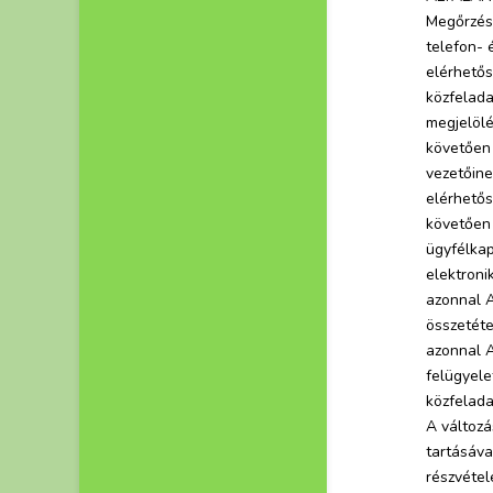
Megőrzés 
telefon- 
elérhetős
közfelada
megjelölé
követően 
vezetőine
elérhetős
követően 
ügyfélkap
elektroni
azonnal A
összetéte
azonnal A
felügyele
közfelada
A változá
tartásáva
részvétel