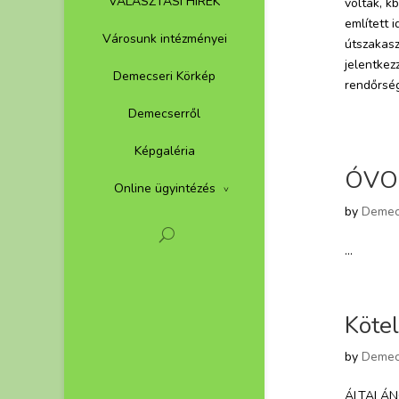
VÁLASZTÁSI HÍREK
voltak, k
említett i
Városunk intézményei
útszakas
jelentke
Demecseri Körkép
rendőrsé
De
Demecserről
Képgaléria
ÓVO
Online ügyintézés
by
Demec
...
Kötel
by
Demec
ÁLTALÁNOS