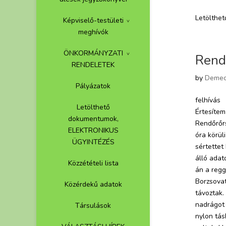
Letölthet
Képviselő-testületi
meghívók
ÖNKORMÁNYZATI
Rendő
RENDELETEK
by
Demec
Pályázatok
felhívás
Letölthető
Értesíte
dokumentumok,
Rendőrőrs
ELEKTRONIKUS
óra körül
ÜGYINTÉZÉS
sértettet
álló adat
Közzétételi lista
án a reg
Borzsovat
Közérdekű adatok
távoztak.
nadrágot 
Társulások
nylon tás