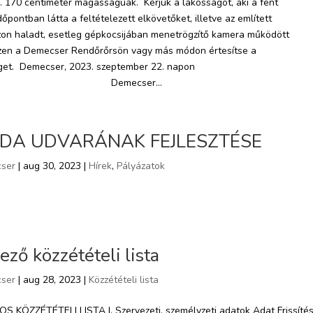
b. 170 centiméter magasságúak. Kérjük a lakosságot, aki a fent
dőpontban látta a feltételezett elkövetőket, illetve az említett
zon haladt, esetleg gépkocsijában menetrögzítő kamera működött
zzen a Demecser Rendőrőrsön vagy más módon értesítse a
get. Demecser, 2023. szeptember 22. napon
mecser...
DA UDVARÁNAK FEJLESZTÉSE
ser
| aug 30, 2023 |
Hírek
,
Pályázatok
ező közzétételi lista
ser
| aug 28, 2023 |
Közzétételi lista
 KÖZZÉTÉTELI LISTA I. Szervezeti, személyzeti adatok Adat Frissíté