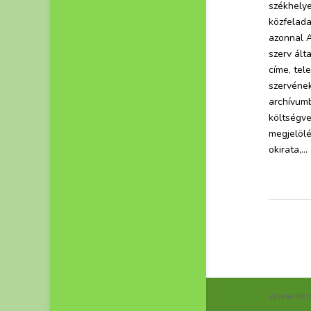
székhelye
közfelada
azonnal A
szerv ált
címe, tel
szervének
archívumb
költségve
megjelölé
okirata,...
www.deme