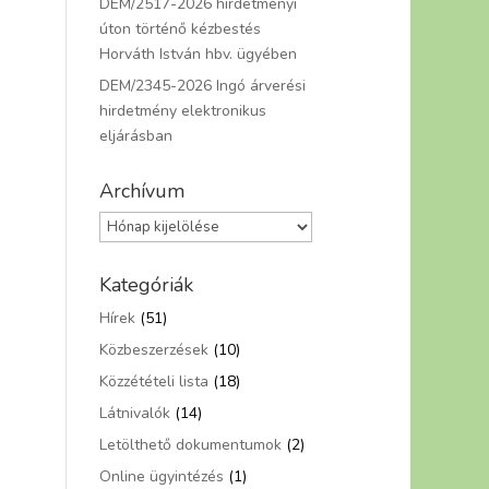
DEM/2517-2026 hirdetményi
úton történő kézbestés
Horváth István hbv. ügyében
DEM/2345-2026 Ingó árverési
hirdetmény elektronikus
eljárásban
Archívum
Archívum
Kategóriák
Hírek
(51)
Közbeszerzések
(10)
Közzétételi lista
(18)
Látnivalók
(14)
Letölthető dokumentumok
(2)
Online ügyintézés
(1)