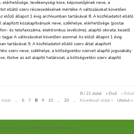
, elérhetősége, tevékenységi köre, képviselőjének neve, a
tot ellátó szerv részesedésének mértéke A változásokat követően
z előző állapot 1 évig archívumban tartásával 8. A közfeladatot ellátó
al alapított közalapítványok neve, székhelye, elérhetősége (postai
efon- és telefaxszáma, elektronikus levélcíme), alapító okirata, kezelő
 tagjai A változásokat követően azonnal Az előző állapot 1 évig
an tartásával 9. A közfeladatot ellátó szerv által alapított
tési szerv neve, székhelye, a költségvetési szervet alapító jogszabály
se, illetve az azt alapító határozat, a költségvetési szerv alapító
8 / 21 oldal
« Első
« Előz
oldal
...
6
7
8
9
10
...
20
...
Következő oldal »
Utolsó »
cser.hu | 2014. Minden jog fenntartva