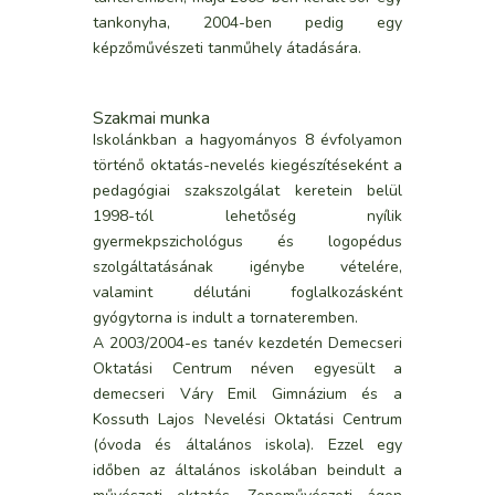
tankonyha, 2004-ben pedig egy
képzőművészeti tanműhely átadására.
Szakmai munka
Iskolánkban a hagyományos 8 évfolyamon
történő oktatás-nevelés kiegészítéseként a
pedagógiai szakszolgálat keretein belül
1998-tól lehetőség nyílik
gyermekpszichológus és logopédus
szolgáltatásának igénybe vételére,
valamint délutáni foglalkozásként
gyógytorna is indult a tornateremben.
A 2003/2004-es tanév kezdetén Demecseri
Oktatási Centrum néven egyesült a
demecseri Váry Emil Gimnázium és a
Kossuth Lajos Nevelési Oktatási Centrum
(óvoda és általános iskola). Ezzel egy
időben az általános iskolában beindult a