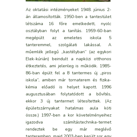
Az oktatási intézményeket 1948. június 2-
án államosították. 1950-ben a tantestület
létszáma 16 főre emelkedett, nyolc
osztályban folyt a tanítás. 1959-60-ban
megépült az emeletes iskola 5
tanteremmel, szolgálati lakással. A
műemlék jellegű „kastélyban” (az egykori
Elek-kúrián) beindult a napközi otthonos
étkeztetés, ami jelenleg is működik. 1985-
86-ban épült fel a 8 tantermes új „piros
iskola”, amiben már tornaterem és fizika-
kémia előadó is helyet kapott. 1996
augusztusában folytatódott a bővítés,
ekkor 3 új tantermet létesítettek. (Az
épületszárnyakat hatalmas aula köti
össze.) 1997-ben a kor követelményeihez
igazodva számítástechnika-termet
rendeztek be egy már meglévő
tanteremben, majd 2003-ben került sor egy