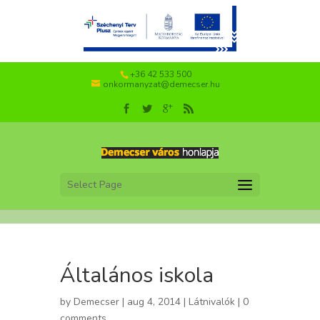
+36 42 533 500
onkormanyzat@demecser.hu
Select Page
Általános iskola
by
Demecser
| aug 4, 2014 |
Látnivalók
|
0
comments