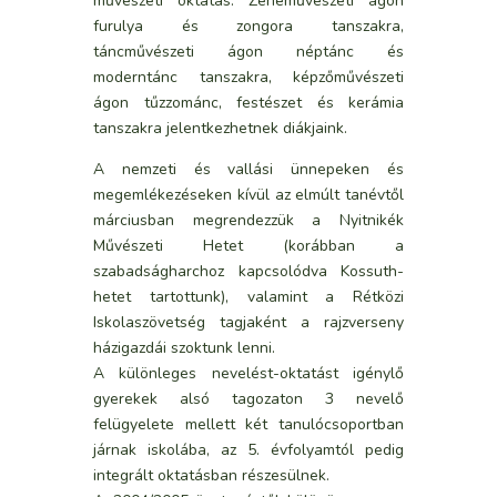
művészeti oktatás. Zeneművészeti ágon
furulya és zongora tanszakra,
táncművészeti ágon néptánc és
moderntánc tanszakra, képzőművészeti
ágon tűzzománc, festészet és kerámia
tanszakra jelentkezhetnek diákjaink.
A nemzeti és vallási ünnepeken és
megemlékezéseken kívül az elmúlt tanévtől
márciusban megrendezzük a Nyitnikék
Művészeti Hetet (korábban a
szabadságharchoz kapcsolódva Kossuth-
hetet tartottunk), valamint a Rétközi
Iskolaszövetség tagjaként a rajzverseny
házigazdái szoktunk lenni.
A különleges nevelést-oktatást igénylő
gyerekek alsó tagozaton 3 nevelő
felügyelete mellett két tanulócsoportban
járnak iskolába, az 5. évfolyamtól pedig
integrált oktatásban részesülnek.