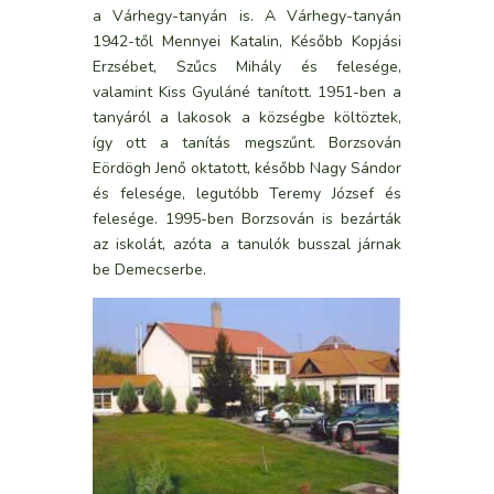
a Várhegy-tanyán is. A Várhegy-tanyán
1942-től Mennyei Katalin, Később Kopjási
Erzsébet, Szűcs Mihály és felesége,
valamint Kiss Gyuláné tanított. 1951-ben a
tanyáról a lakosok a községbe költöztek,
így ott a tanítás megszűnt. Borzsován
Eördögh Jenő oktatott, később Nagy Sándor
és felesége, legutóbb Teremy József és
felesége. 1995-ben Borzsován is bezárták
az iskolát, azóta a tanulók busszal járnak
be Demecserbe.