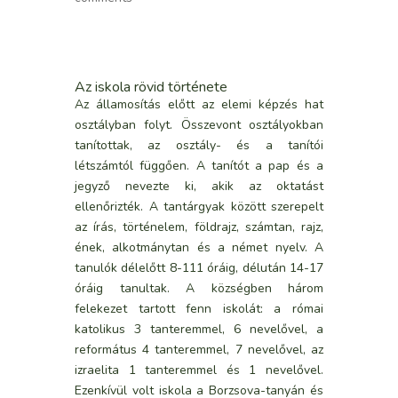
Az iskola rövid története
Az államosítás előtt az elemi képzés hat
osztályban folyt. Összevont osztályokban
tanítottak, az osztály- és a tanítói
létszámtól függően. A tanítót a pap és a
jegyző nevezte ki, akik az oktatást
ellenőrizték. A tantárgyak között szerepelt
az írás, történelem, földrajz, számtan, rajz,
ének, alkotmánytan és a német nyelv. A
tanulók délelőtt 8-111 óráig, délután 14-17
óráig tanultak. A községben három
felekezet tartott fenn iskolát: a római
katolikus 3 tanteremmel, 6 nevelővel, a
református 4 tanteremmel, 7 nevelővel, az
izraelita 1 tanteremmel és 1 nevelővel.
Ezenkívül volt iskola a Borzsova-tanyán és