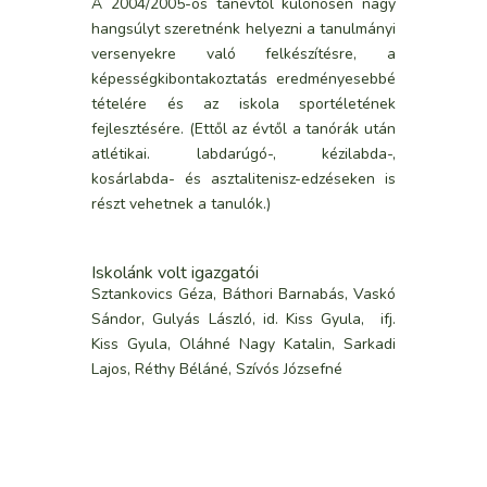
A 2004/2005-ös tanévtől különösen nagy
hangsúlyt szeretnénk helyezni a tanulmányi
versenyekre való felkészítésre, a
képességkibontakoztatás eredményesebbé
tételére és az iskola sportéletének
fejlesztésére. (Ettől az évtől a tanórák után
atlétikai. labdarúgó-, kézilabda-,
kosárlabda- és asztalitenisz-edzéseken is
részt vehetnek a tanulók.)
Iskolánk volt igazgatói
Sztankovics Géza, Báthori Barnabás, Vaskó
Sándor, Gulyás László, id. Kiss Gyula, ifj.
Kiss Gyula, Oláhné Nagy Katalin, Sarkadi
Lajos, Réthy Béláné, Szívós Józsefné